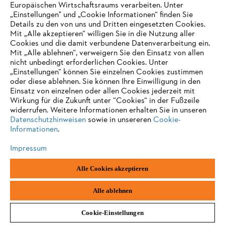
Europäischen Wirtschaftsraums verarbeiten. Unter
unserer Webseite auszuwerten, um Reports über die
„Einstellungen" und „Cookie Informationen“ finden Sie
Optimierungstest und die zugehörigen Webseitenaktivitäten
Details zu den von uns und Dritten eingesetzten Cookies.
zusammenzustellen und um weitere mit der Webseitennutzung und
Mit „Alle akzeptieren“ willigen Sie in die Nutzung aller
der Internetnutzung verbundene Dienstleistungen uns gegenüber zu
Cookies und die damit verbundene Datenverarbeitung ein.
erbringen.
Mit „Alle ablehnen“, verweigern Sie den Einsatz von allen
nicht unbedingt erforderlichen Cookies. Unter
Die
Rechtsgrundlage für die Datenverarbeitung
ist Ihre
„Einstellungen“ können Sie einzelnen Cookies zustimmen
Einwilligung nach Art. 6 Abs. 1 it. a sowie Art. 49 Abs. 1 lit. a
oder diese ablehnen. Sie können Ihre Einwilligung in den
DSGVO. Diese Einwilligung können Sie jederzeit mit Wirkung für
Einsatz von einzelnen oder allen Cookies jederzeit mit
die Zukunft durch Anpassen Ihrer Einstellungen im Consent
Wirkung für die Zukunft unter “Cookies“ in der Fußzeile
Manager widerrufen.
widerrufen. Weitere Informationen erhalten Sie in unseren
Datenschutzhinweisen
sowie in unsereren
Cookie-
Informationen
.
(c) YouTube
Impressum
Auf unserer Website betten wir Videoinhalte über YouTube ein.
Alle Cookies akzeptieren
YouTube wird von Google Ireland Limited, Gordon House, Barrow
Street, Dublin 4, Irland ("Google Ltd", zusammen mit anderen
Alle ablehnen
Google-Unternehmen der Alphabet Inc. "Google") bereitgestellt.
Cookie-Einstellungen
Kategorien von personenbezogenen Daten