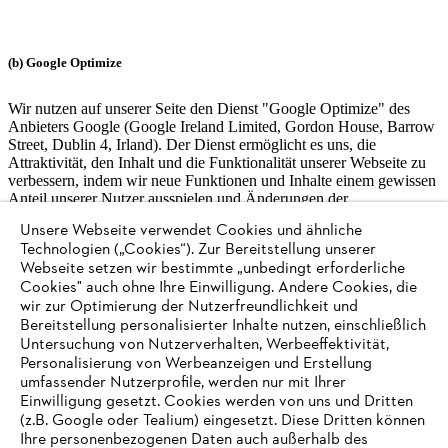
(b) Google Optimize
Wir nutzen auf unserer Seite den Dienst "Google Optimize" des
Anbieters Google (Google Ireland Limited, Gordon House, Barrow
Street, Dublin 4, Irland). Der Dienst ermöglicht es uns, die
Attraktivität, den Inhalt und die Funktionalität unserer Webseite zu
verbessern, indem wir neue Funktionen und Inhalte einem gewissen
Anteil unserer Nutzer ausspielen und Änderungen der
Websitenutzung statistisch auswerten. Google Optimize ist ein
Unsere Webseite verwendet Cookies und ähnliche
Unterdienst von Google Analytics (siehe Abschnitt a.).
Technologien („Cookies“). Zur Bereitstellung unserer
Webseite setzen wir bestimmte „unbedingt erforderliche
Bei der Nutzung des Dienstes werden Cookies gesetzt. Die
Cookies" auch ohne Ihre Einwilligung. Andere Cookies, die
hierdurch erzeugten Informationen über Ihre Benutzung unserer
wir zur Optimierung der Nutzerfreundlichkeit und
Webseite werden in der Regel an einen Server von Google in den
Bereitstellung personalisierter Inhalte nutzen, einschließlich
USA (Google LLC, 1600 Amphitheatre Parkway, Mountain View,
Untersuchung von Nutzerverhalten, Werbeeffektivität,
CA 94043, USA) übertragen und dort gespeichert. Wir nutzen
Personalisierung von Werbeanzeigen und Erstellung
Google Optimize dabei mit aktivierter IP-Anonymisierung, so dass
umfassender Nutzerprofile, werden nur mit Ihrer
Ihre IP-Adresse von Google noch innerhalb der EU/des EWR
Einwilligung gesetzt. Cookies werden von uns und Dritten
gekürzt wird. Nur in Ausnahmefällen wird die volle IP-Adresse an
(z.B. Google oder Tealium) eingesetzt. Diese Dritten können
einen Server von Google in den USA übertragen und dort gekürzt.
Ihre personenbezogenen Daten auch außerhalb des
Google wird diese Informationen benutzen, um Ihre Nutzung