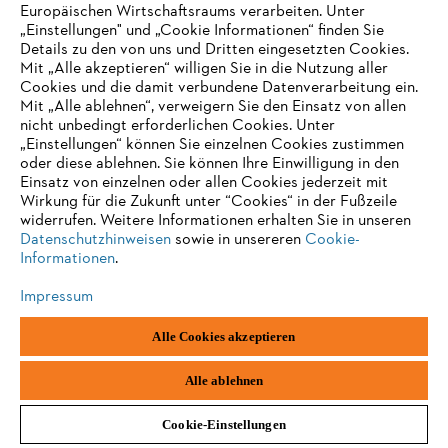
Europäischen Wirtschaftsraums verarbeiten. Unter
„Einstellungen" und „Cookie Informationen“ finden Sie
Details zu den von uns und Dritten eingesetzten Cookies.
Mit „Alle akzeptieren“ willigen Sie in die Nutzung aller
Cookies und die damit verbundene Datenverarbeitung ein.
Mit „Alle ablehnen“, verweigern Sie den Einsatz von allen
nicht unbedingt erforderlichen Cookies. Unter
„Einstellungen“ können Sie einzelnen Cookies zustimmen
AUSZEICHNUNGEN
oder diese ablehnen. Sie können Ihre Einwilligung in den
Einsatz von einzelnen oder allen Cookies jederzeit mit
Wirkung für die Zukunft unter “Cookies“ in der Fußzeile
widerrufen. Weitere Informationen erhalten Sie in unseren
Datenschutzhinweisen
sowie in unsereren
Cookie-
Informationen
.
Impressum
Alle Cookies akzeptieren
Impressum
Datenschutz
Cookie Informationen
AGB
STIHL Tirol GmbH | STIHL Gesellschaft m. b. H. (AT)
Alle ablehnen
Cookie-Einstellungen