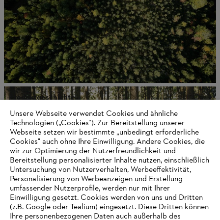
Produktgeschichte
Unsere Webseite verwendet Cookies und ähnliche
Technologien („Cookies“). Zur Bereitstellung unserer
Webseite setzen wir bestimmte „unbedingt erforderliche
Cookies" auch ohne Ihre Einwilligung. Andere Cookies, die
Informationen für Lieferanten
Produkte
wir zur Optimierung der Nutzerfreundlichkeit und
Kontakt
Bereitstellung personalisierter Inhalte nutzen, einschließlich
Karriere
Untersuchung von Nutzerverhalten, Werbeeffektivität,
Hinweisgebersystem
Personalisierung von Werbeanzeigen und Erstellung
umfassender Nutzerprofile, werden nur mit Ihrer
Einwilligung gesetzt. Cookies werden von uns und Dritten
(z.B. Google oder Tealium) eingesetzt. Diese Dritten können
Ihre personenbezogenen Daten auch außerhalb des