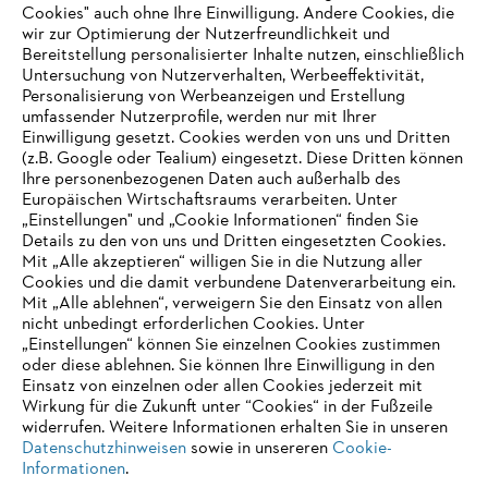
Übersicht – nur einen Klick entfernt!
Cookies" auch ohne Ihre Einwilligung. Andere Cookies, die
wir zur Optimierung der Nutzerfreundlichkeit und
Zur Startseite
Bereitstellung personalisierter Inhalte nutzen, einschließlich
Untersuchung von Nutzerverhalten, Werbeeffektivität,
Zur Jobsuche
Personalisierung von Werbeanzeigen und Erstellung
umfassender Nutzerprofile, werden nur mit Ihrer
Einwilligung gesetzt. Cookies werden von uns und Dritten
(z.B. Google oder Tealium) eingesetzt. Diese Dritten können
Ihre personenbezogenen Daten auch außerhalb des
Europäischen Wirtschaftsraums verarbeiten. Unter
„Einstellungen" und „Cookie Informationen“ finden Sie
Informationen für Lieferanten
Details zu den von uns und Dritten eingesetzten Cookies.
Produkte
Mit „Alle akzeptieren“ willigen Sie in die Nutzung aller
Kontakt
Cookies und die damit verbundene Datenverarbeitung ein.
Karriere
Mit „Alle ablehnen“, verweigern Sie den Einsatz von allen
Hinweisgebersystem
nicht unbedingt erforderlichen Cookies. Unter
„Einstellungen“ können Sie einzelnen Cookies zustimmen
oder diese ablehnen. Sie können Ihre Einwilligung in den
Einsatz von einzelnen oder allen Cookies jederzeit mit
Wirkung für die Zukunft unter “Cookies“ in der Fußzeile
widerrufen. Weitere Informationen erhalten Sie in unseren
Datenschutzhinweisen
sowie in unsereren
Cookie-
Informationen
.