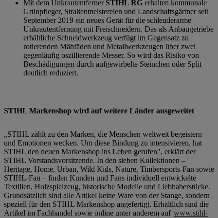
Mit dem Unkrautentferner
STIHL RG
erhalten kommunale
Grünpfleger, Straßenmeistereien und Landschaftsgärtner seit
September 2019 ein neues Gerät für die schleuderarme
Unkrautentfernung mit Freischneidern. Das als Anbaugetriebe
erhältliche Schneidwerkzeug verfügt im Gegensatz zu
rotierenden Mähfäden und Metallwerkzeugen über zwei
gegenläufig oszillierende Messer. So wird das Risiko von
Beschädigungen durch aufgewirbelte Steinchen oder Split
deutlich reduziert.
STIHL Markenshop wird auf weitere Länder ausgeweitet
„STIHL zählt zu den Marken, die Menschen weltweit begeistern
und Emotionen wecken. Um diese Bindung zu intensivieren, hat
STIHL den neuen Markenshop ins Leben gerufen", erklärt der
STIHL Vorstandsvorsitzende. In den sieben Kollektionen –
Heritage, Home, Urban, Wild Kids, Nature, Timbersports-Fan sowie
STIHL-Fan – finden Kunden und Fans individuell entwickelte
Textilien, Holzspielzeug, historische Modelle und Liebhaberstücke.
Grundsätzlich sind alle Artikel keine Ware von der Stange, sondern
speziell für den STIHL Markenshop angefertigt. Erhältlich sind die
Artikel im Fachhandel sowie online unter anderem auf
www.stihl-