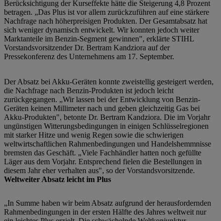
Berücksichtigung der Kurseffekte hätte die Steigerung 4,8 Prozent
betragen. „Das Plus ist vor allem zurückzuführen auf eine stärkere
Nachfrage nach höherpreisigen Produkten. Der Gesamtabsatz hat
sich weniger dynamisch entwickelt. Wir konnten jedoch weiter
Marktanteile im Benzin-Segment gewinnen", erklärte STIHL
Vorstandsvorsitzender Dr. Bertram Kandziora auf der
Pressekonferenz des Unternehmens am 17. September.
Der Absatz bei Akku-Geräten konnte zweistellig gesteigert werden,
die Nachfrage nach Benzin-Produkten ist jedoch leicht
zurückgegangen. „Wir lassen bei der Entwicklung von Benzin-
Geräten keinen Millimeter nach und geben gleichzeitig Gas bei
Akku-Produkten", betonte Dr. Bertram Kandziora. Die im Vorjahr
ungünstigen Witterungsbedingungen in einigen Schlüsselregionen
mit starker Hitze und wenig Regen sowie die schwierigen
weltwirtschaftlichen Rahmenbedingungen und Handelshemmnisse
bremsten das Geschäft. „Viele Fachhändler hatten noch gefüllte
Läger aus dem Vorjahr. Entsprechend fielen die Bestellungen in
diesem Jahr eher verhalten aus", so der Vorstandsvorsitzende.
Weltweiter Absatz leicht im Plus
„In Summe haben wir beim Absatz aufgrund der herausfordernden
Rahmenbedingungen in der ersten Hälfte des Jahres weltweit nur
ein leichtes Plus erzielt. Die schwächelnde Weltkonjunktur,