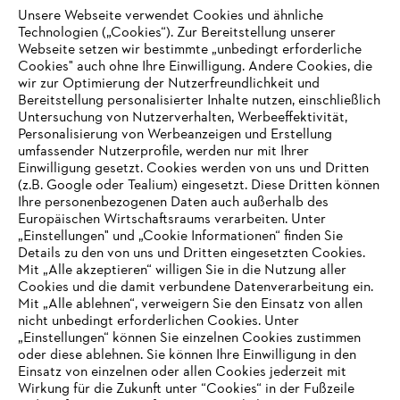
Unsere Webseite verwendet Cookies und ähnliche
Technologien („Cookies“). Zur Bereitstellung unserer
Webseite setzen wir bestimmte „unbedingt erforderliche
Cookies" auch ohne Ihre Einwilligung. Andere Cookies, die
Informationen für Lieferanten
Produkte
wir zur Optimierung der Nutzerfreundlichkeit und
Kontakt
Bereitstellung personalisierter Inhalte nutzen, einschließlich
Karriere
Untersuchung von Nutzerverhalten, Werbeeffektivität,
Hinweisgebersystem
Personalisierung von Werbeanzeigen und Erstellung
umfassender Nutzerprofile, werden nur mit Ihrer
Einwilligung gesetzt. Cookies werden von uns und Dritten
(z.B. Google oder Tealium) eingesetzt. Diese Dritten können
Ihre personenbezogenen Daten auch außerhalb des
Europäischen Wirtschaftsraums verarbeiten. Unter
„Einstellungen" und „Cookie Informationen“ finden Sie
Details zu den von uns und Dritten eingesetzten Cookies.
Mit „Alle akzeptieren“ willigen Sie in die Nutzung aller
Cookies und die damit verbundene Datenverarbeitung ein.
Mit „Alle ablehnen“, verweigern Sie den Einsatz von allen
nicht unbedingt erforderlichen Cookies. Unter
„Einstellungen“ können Sie einzelnen Cookies zustimmen
AUSZEICHNUNGEN
oder diese ablehnen. Sie können Ihre Einwilligung in den
Einsatz von einzelnen oder allen Cookies jederzeit mit
Wirkung für die Zukunft unter “Cookies“ in der Fußzeile