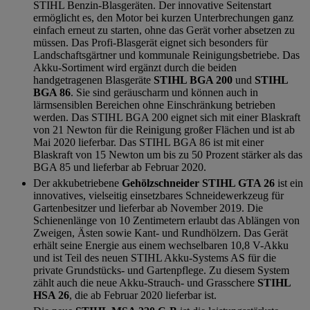
STIHL Benzin-Blasgeräten. Der innovative Seitenstart
ermöglicht es, den Motor bei kurzen Unterbrechungen ganz
einfach erneut zu starten, ohne das Gerät vorher absetzen zu
müssen. Das Profi-Blasgerät eignet sich besonders für
Landschaftsgärtner und kommunale Reinigungsbetriebe. Das
Akku-Sortiment wird ergänzt durch die beiden
handgetragenen Blasgeräte
STIHL BGA 200
und
STIHL
BGA 86
. Sie sind geräuscharm und können auch in
lärmsensiblen Bereichen ohne Einschränkung betrieben
werden. Das STIHL BGA 200 eignet sich mit einer Blaskraft
von 21 Newton für die Reinigung großer Flächen und ist ab
Mai 2020 lieferbar. Das STIHL BGA 86 ist mit einer
Blaskraft von 15 Newton um bis zu 50 Prozent stärker als das
BGA 85 und lieferbar ab Februar 2020.
Der akkubetriebene
Gehölzschneider STIHL GTA 26
ist ein
innovatives, vielseitig einsetzbares Schneidewerkzeug für
Gartenbesitzer und lieferbar ab November 2019. Die
Schienenlänge von 10 Zentimetern erlaubt das Ablängen von
Zweigen, Ästen sowie Kant- und Rundhölzern. Das Gerät
erhält seine Energie aus einem wechselbaren 10,8 V-Akku
und ist Teil des neuen STIHL Akku-Systems AS für die
private Grundstücks- und Gartenpflege. Zu diesem System
zählt auch die neue Akku-Strauch- und Grasschere
STIHL
HSA 26
, die ab Februar 2020 lieferbar ist.