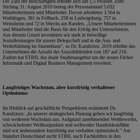
Die Zahl der Beschäftigten erhöhte sich um 1,5 Prozent. Zum
Stichtag 31. August 2019 betrug der Personalstand 5.032
Mitarbeiterinnen und Mitarbeiter. Davon arbeiteten 3.564 in
Waiblingen, 381 in Fellbach, 258 in Ludwigsburg, 757 in
Weinsheim und 72 in Wiechs am Randen. „Unsere Mitarbeiterinnen
und Mitarbeiter sind die Basis für den Erfolg des Unternehmens.
Aus diesem Grund investieren wir stark in freiwillige
Sozialleistungen für unsere Belegschaft und in die Aus- und
Weiterbildung im Stammhaus", so Dr. Kandziora. 2019 erhöhte das
Unternehmen die Anzahl der Auszubildenden von 187 auf 210.
Zudem hat STIHL das duale Studienangebot um die neuen Fächer
Informatik und Digital Business Management erweitert.
Langfristiges Wachstum, aber kurzfristig verhaltener
Optimismus
Im Hinblick auf geschäftliche Perspektiven resümierte Dr.
Kandziora: „In unserer strategischen Planung gehen wir langfristig
von weiterem Wachstum aus. Aufgrund zunehmenden Wettbewerbs,
schwächelnder Weltkonjunktur und weltweiter Handelskonflikte
sind wir insbesondere kurzfristig nur verhalten optimistisch." Am
Standort Deutschland sucht STIHL nach Fachkräften in den