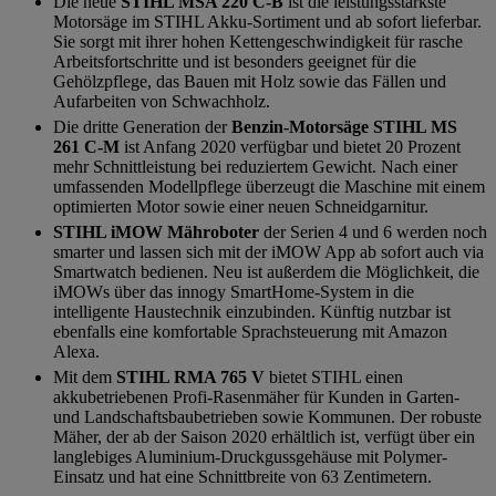
Die neue
STIHL MSA 220 C-B
ist die leistungsstärkste
Motorsäge im STIHL Akku-Sortiment und ab sofort lieferbar.
Sie sorgt mit ihrer hohen Kettengeschwindigkeit für rasche
Arbeitsfortschritte und ist besonders geeignet für die
Gehölzpflege, das Bauen mit Holz sowie das Fällen und
Aufarbeiten von Schwachholz.
Die dritte Generation der
Benzin-Motorsäge STIHL MS
261 C-M
ist Anfang 2020 verfügbar und bietet 20 Prozent
mehr Schnittleistung bei reduziertem Gewicht. Nach einer
umfassenden Modellpflege überzeugt die Maschine mit einem
optimierten Motor sowie einer neuen Schneidgarnitur.
STIHL iMOW Mähroboter
der Serien 4 und 6 werden noch
smarter und lassen sich mit der iMOW App ab sofort auch via
Smartwatch bedienen. Neu ist außerdem die Möglichkeit, die
iMOWs über das innogy SmartHome-System in die
intelligente Haustechnik einzubinden. Künftig nutzbar ist
ebenfalls eine komfortable Sprachsteuerung mit Amazon
Alexa.
Mit dem
STIHL RMA 765 V
bietet STIHL einen
akkubetriebenen Profi-Rasenmäher für Kunden in Garten-
und Landschaftsbaubetrieben sowie Kommunen. Der robuste
Mäher, der ab der Saison 2020 erhältlich ist, verfügt über ein
langlebiges Aluminium-Druckgussgehäuse mit Polymer-
Einsatz und hat eine Schnittbreite von 63 Zentimetern.