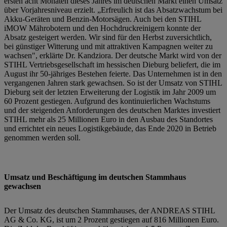
ersten acht Monaten dieses Jahres im deutschen Markt einen Umsatz
über Vorjahresniveau erzielt. „Erfreulich ist das Absatzwachstum bei
Akku-Geräten und Benzin-Motorsägen. Auch bei den STIHL
iMOW Mährobotern und den Hochdruckreinigern konnte der
Absatz gesteigert werden. Wir sind für den Herbst zuversichtlich,
bei günstiger Witterung und mit attraktiven Kampagnen weiter zu
wachsen", erklärte Dr. Kandziora. Der deutsche Markt wird von der
STIHL Vertriebsgesellschaft im hessischen Dieburg beliefert, die im
August ihr 50-jähriges Bestehen feierte. Das Unternehmen ist in den
vergangenen Jahren stark gewachsen. So ist der Umsatz von STIHL
Dieburg seit der letzten Erweiterung der Logistik im Jahr 2009 um
60 Prozent gestiegen. Aufgrund des kontinuierlichen Wachstums
und der steigenden Anforderungen des deutschen Marktes investiert
STIHL mehr als 25 Millionen Euro in den Ausbau des Standortes
und errichtet ein neues Logistikgebäude, das Ende 2020 in Betrieb
genommen werden soll.
Umsatz und Beschäftigung im deutschen Stammhaus
gewachsen
Der Umsatz des deutschen Stammhauses, der ANDREAS STIHL
AG & Co. KG, ist um 2 Prozent gestiegen auf 816 Millionen Euro.