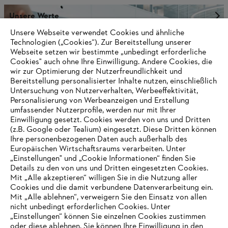
Unsere Werte
Unsere Webseite verwendet Cookies und ähnliche
Technologien („Cookies“). Zur Bereitstellung unserer
Webseite setzen wir bestimmte „unbedingt erforderliche
Cookies" auch ohne Ihre Einwilligung. Andere Cookies, die
Informationen für Lieferanten
Produkte
wir zur Optimierung der Nutzerfreundlichkeit und
Kontakt
Bereitstellung personalisierter Inhalte nutzen, einschließlich
Karriere
Untersuchung von Nutzerverhalten, Werbeeffektivität,
Hinweisgebersystem
Personalisierung von Werbeanzeigen und Erstellung
umfassender Nutzerprofile, werden nur mit Ihrer
Einwilligung gesetzt. Cookies werden von uns und Dritten
(z.B. Google oder Tealium) eingesetzt. Diese Dritten können
Ihre personenbezogenen Daten auch außerhalb des
Europäischen Wirtschaftsraums verarbeiten. Unter
„Einstellungen" und „Cookie Informationen“ finden Sie
Details zu den von uns und Dritten eingesetzten Cookies.
Mit „Alle akzeptieren“ willigen Sie in die Nutzung aller
Cookies und die damit verbundene Datenverarbeitung ein.
Mit „Alle ablehnen“, verweigern Sie den Einsatz von allen
nicht unbedingt erforderlichen Cookies. Unter
„Einstellungen“ können Sie einzelnen Cookies zustimmen
AUSZEICHNUNGEN
oder diese ablehnen. Sie können Ihre Einwilligung in den