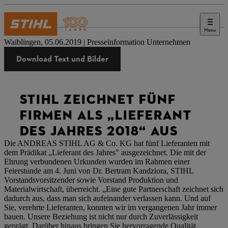
Menu
Presse
Waiblingen, 05.06.2019 | Presseinformation Unternehmen
Download Text und Bilder
STIHL ZEICHNET FÜNF
FIRMEN ALS „LIEFERANT
DES JAHRES 2018“ AUS
Die ANDREAS STIHL AG & Co. KG hat fünf Lieferanten mit
dem Prädikat „Lieferant des Jahres" ausgezeichnet. Die mit der
Ehrung verbundenen Urkunden wurden im Rahmen einer
Feierstunde am 4. Juni von Dr. Bertram Kandziora, STIHL
Vorstandsvorsitzender sowie Vorstand Produktion und
Materialwirtschaft, überreicht. „Eine gute Partnerschaft zeichnet sich
dadurch aus, dass man sich aufeinander verlassen kann. Und auf
Sie, verehrte Lieferanten, konnten wir im vergangenen Jahr immer
bauen. Unsere Beziehung ist nicht nur durch Zuverlässigkeit
geprägt. Darüber hinaus bringen Sie hervorragende Qualität,