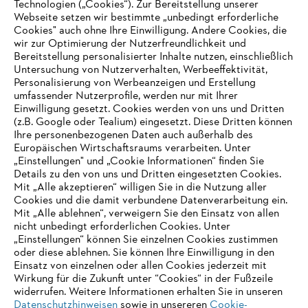
Technologien („Cookies“). Zur Bereitstellung unserer
Webseite setzen wir bestimmte „unbedingt erforderliche
Cookies" auch ohne Ihre Einwilligung. Andere Cookies, die
Informationen für Lieferanten
Produkte
wir zur Optimierung der Nutzerfreundlichkeit und
Kontakt
Bereitstellung personalisierter Inhalte nutzen, einschließlich
Karriere
Untersuchung von Nutzerverhalten, Werbeeffektivität,
Hinweisgebersystem
Personalisierung von Werbeanzeigen und Erstellung
umfassender Nutzerprofile, werden nur mit Ihrer
Einwilligung gesetzt. Cookies werden von uns und Dritten
(z.B. Google oder Tealium) eingesetzt. Diese Dritten können
Ihre personenbezogenen Daten auch außerhalb des
Europäischen Wirtschaftsraums verarbeiten. Unter
„Einstellungen" und „Cookie Informationen“ finden Sie
Details zu den von uns und Dritten eingesetzten Cookies.
Mit „Alle akzeptieren“ willigen Sie in die Nutzung aller
Cookies und die damit verbundene Datenverarbeitung ein.
Mit „Alle ablehnen“, verweigern Sie den Einsatz von allen
nicht unbedingt erforderlichen Cookies. Unter
„Einstellungen“ können Sie einzelnen Cookies zustimmen
AUSZEICHNUNGEN
oder diese ablehnen. Sie können Ihre Einwilligung in den
Einsatz von einzelnen oder allen Cookies jederzeit mit
Wirkung für die Zukunft unter “Cookies“ in der Fußzeile
widerrufen. Weitere Informationen erhalten Sie in unseren
Datenschutzhinweisen
sowie in unsereren
Cookie-