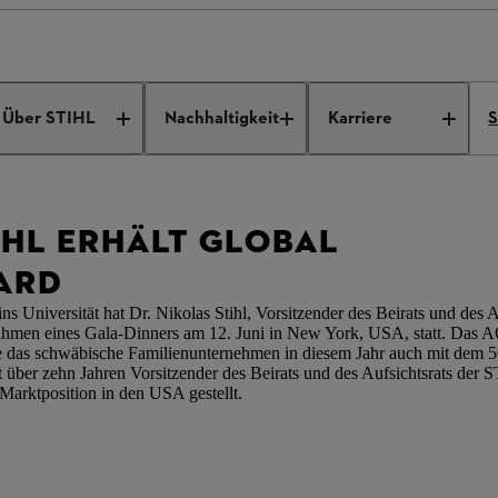
adership Award
Über STIHL
Nachhaltigkeit
Karriere
S
IHL ERHÄLT GLOBAL
ARD
 Universität hat Dr. Nikolas Stihl, Vorsitzender des Beirats und des 
men eines Gala-Dinners am 12. Juni in New York, USA, statt. Das AG
ie das schwäbische Familienunternehmen in diesem Jahr auch mit dem 5
seit über zehn Jahren Vorsitzender des Beirats und des Aufsichtsrats de
Marktposition in den USA gestellt.