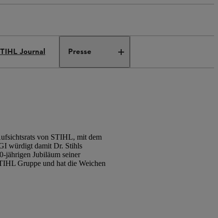
TIHL Journal
Presse
Aufsichtsrats von STIHL, mit dem
I würdigt damit Dr. Stihls
0-jährigen Jubiläum seiner
r STIHL Gruppe und hat die Weichen