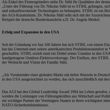
Als Enkel des Firmengründers stehe Dr. Stihl für Qualitäten der deu
„Unter der Führung von Dr. Nikolas Stihl ist es STIHL gelungen, sic
und zukunftsweisende Technologien zu behaupten. STIHL ist ein Beisp
des AGI-Kuratoriums. Dr. Nikolas Stihl reiht sich mit der Auszeichn
Beispiel die deutsche Bundeskanzlerin a.D. Dr. Angela Merkel.
Erfolg und Expansion in den USA
Seit der Gründung vor fast 100 Jahren hat sich STIHL von einem Ein-
hat das Unterneh-men seinen amerikanischen Produktionsstandort in 
geschaffen. STIHL erzielt rund ein Drittel seiner Umsätze in den US
handgetragene Outdoor-Elektrowerkzeuge. Der Einfluss, den STIHL auf
der Weitsicht und Vision der Familie Stihl.
„Als Vorsitzender einer globalen Marke mit tiefen Wurzeln in Deutsch
in den USA ausgezeichnet zu werden, das sich ausschließlich mit den
Das AGI hat den Global Leadership Award 1994 ins Leben gerufen, u
werden die Leistungen von Führungskräften aus Wirtschaft und Politik 
ein wichtiger Partner der Vereinigten Staaten in ihren wichtigsten in
NATO-Sicherheitsbündnisses.