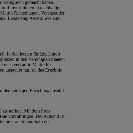
so erfolgreich gemacht haben.
und Investitionen in nachhaltige
t Martin Richenhagen, Vorsitzender
Global Leadership Award, wie zum
. In den letzten fünfzig Jahren
plätzen in den Vereinigten Staaten
ie meistverkaufte Marke für
n ausgeübt hat, sei das Ergebnis
on dem einzigen Forschungsinstitut
 zu stärken. Mit dem Preis
d sie voranbringen. Deutschland ist
del oder auch innerhalb des