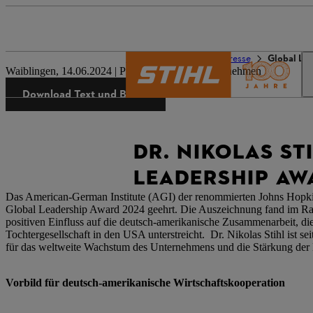
Die Welt von STIHL
Presse
Global Le
Waiblingen, 14.06.2024 | Presseinformation Unternehmen
Download Text und Bilder
DR. NIKOLAS ST
LEADERSHIP AW
Das American-German Institute (AGI) der renommierten Johns Hopkins
Global Leadership Award 2024 geehrt. Die Auszeichnung fand im Rah
positiven Einfluss auf die deutsch-amerikanische Zusammenarbeit, d
Tochtergesellschaft in den USA unterstreicht. Dr. Nikolas Stihl ist 
für das weltweite Wachstum des Unternehmens und die Stärkung der 
Vorbild für deutsch-amerikanische Wirtschaftskooperation