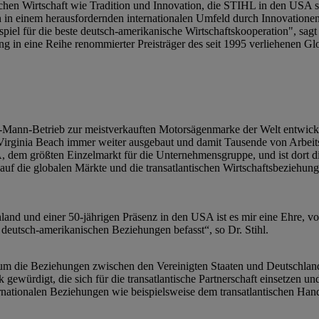
tschen Wirtschaft wie Tradition und Innovation, die STIHL in den USA 
h in einem herausfordernden internationalen Umfeld durch Innovationen 
iel für die beste deutsch-amerikanische Wirtschaftskooperation", sag
ung in eine Reihe renommierter Preisträger des seit 1995 verliehenen 
Mann-Betrieb zur meistverkauften Motorsägenmarke der Welt entwickelt
Virginia Beach immer weiter ausgebaut und damit Tausende von Arbeits
A, dem größten Einzelmarkt für die Unternehmensgruppe, und ist dort d
 die globalen Märkte und die transatlantischen Wirtschaftsbeziehunge
land und einer 50-jährigen Präsenz in den USA ist es mir eine Ehre, v
 deutsch-amerikanischen Beziehungen befasst“, so Dr. Stihl.
m die Beziehungen zwischen den Vereinigten Staaten und Deutschland
gewürdigt, die sich für die transatlantische Partnerschaft einsetzen un
ternationalen Beziehungen wie beispielsweise dem transatlantischen Han