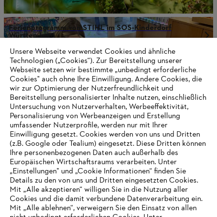
Ferienprogramm von STIHL im SOS-Kinderdorf
Württemberg
Unsere Webseite verwendet Cookies und ähnliche
Technologien („Cookies“). Zur Bereitstellung unserer
Webseite setzen wir bestimmte „unbedingt erforderliche
Cookies" auch ohne Ihre Einwilligung. Andere Cookies, die
Informationen für Lieferanten
Produkte
wir zur Optimierung der Nutzerfreundlichkeit und
Kontakt
Bereitstellung personalisierter Inhalte nutzen, einschließlich
Karriere
Untersuchung von Nutzerverhalten, Werbeeffektivität,
Hinweisgebersystem
Personalisierung von Werbeanzeigen und Erstellung
umfassender Nutzerprofile, werden nur mit Ihrer
Einwilligung gesetzt. Cookies werden von uns und Dritten
(z.B. Google oder Tealium) eingesetzt. Diese Dritten können
Ihre personenbezogenen Daten auch außerhalb des
Europäischen Wirtschaftsraums verarbeiten. Unter
„Einstellungen" und „Cookie Informationen“ finden Sie
Details zu den von uns und Dritten eingesetzten Cookies.
Mit „Alle akzeptieren“ willigen Sie in die Nutzung aller
Cookies und die damit verbundene Datenverarbeitung ein.
Mit „Alle ablehnen“, verweigern Sie den Einsatz von allen