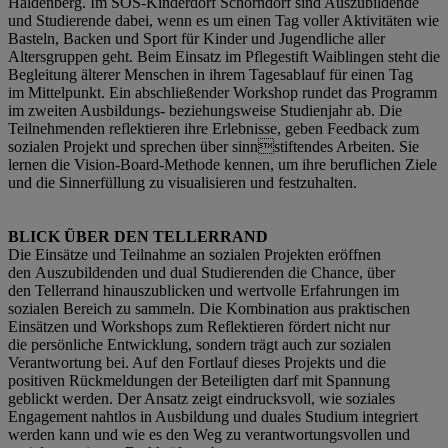
Haldenberg. Im SOS-Kinderdorf Schorndorf sind Auszubildende
und Studierende dabei, wenn es um einen Tag voller Aktivitäten wie
Basteln, Backen und Sport für Kinder und Jugendliche aller
Altersgruppen geht. Beim Einsatz im Pflegestift Waiblingen steht die
Begleitung älterer Menschen in ihrem Tagesablauf für einen Tag
im Mittelpunkt. Ein abschließender Workshop rundet das Programm
im zweiten Ausbildungs- beziehungsweise Studienjahr ab. Die
Teilnehmenden reflektieren ihre Erlebnisse, geben Feedback zum
sozialen Projekt und sprechen über sinnstiftendes Arbeiten. Sie
lernen die Vision-Board-Methode kennen, um ihre beruflichen Ziele
und die Sinnerfüllung zu visualisieren und festzuhalten.
BLICK ÜBER DEN TELLERRAND
Die Einsätze und Teilnahme an sozialen Projekten eröffnen
den Auszubildenden und dual Studierenden die Chance, über
den Tellerrand hinauszublicken und wertvolle Erfahrungen im
sozialen Bereich zu sammeln. Die Kombination aus praktischen
Einsätzen und Workshops zum Reflektieren fördert nicht nur
die persönliche Entwicklung, sondern trägt auch zur sozialen
Verantwortung bei. Auf den Fortlauf dieses Projekts und die
positiven Rückmeldungen der Beteiligten darf mit Spannung
geblickt werden. Der Ansatz zeigt eindrucksvoll, wie soziales
Engagement nahtlos in Ausbildung und duales Studium integriert
werden kann und wie es den Weg zu verantwortungsvollen und