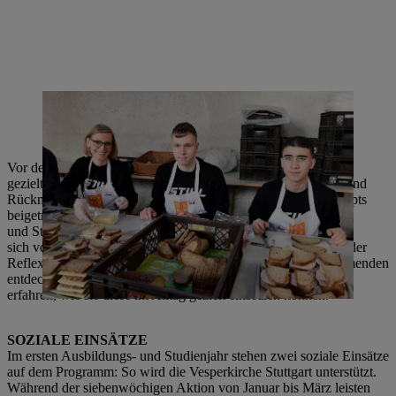
Dr. Ivesa Buchholz und zwei Auszubildende belegen Brote, die in
Vesperpaketen an bedürftige Menschen ausgegeben werden. | Foto:
KD Busch
Vor dem offiziellen Projektstart im September fanden
gezielt Piloteinsätze statt. Sie lieferten wichtige Erkenntnisse und
Rückmeldungen, die zur erfolgreichen Umsetzung des Konzepts
beigetragen haben. Weiter gibt es im ersten Ausbildungs-
und Studienjahr einen zweistündigen Kick-off-Workshop, der
sich vor allem mit dem Thema der sozialen Ungleichheit und der
Reflexion persönlicher Lebensumstände befasst. Die Teilnehmenden
entdecken während des Workshops ihre eigenen Stärken und
erfahren, wie sie diese im Alltag gezielt einsetzen können.
SOZIALE EINSÄTZE
Im ersten Ausbildungs- und Studienjahr stehen zwei soziale Einsätze
auf dem Programm: So wird die Vesperkirche Stuttgart unterstützt.
Während der siebenwöchigen Aktion von Januar bis März leisten