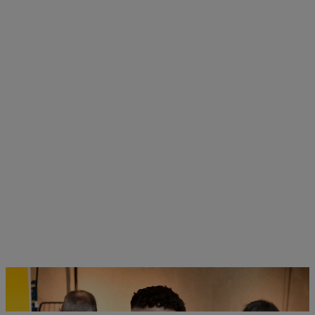
Der Auszubildende Sina Hasani hilft in der Vesperkirche bei der
Ausgabe des Mittagessens. | Foto: KD Busch