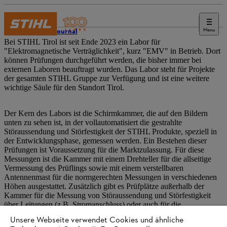
Menu
STIHL Journal
Bei STIHL Tirol ist seit Ende 2023 ein Labor für
"Elektromagnetische Verträglichkeit", kurz "EMV" in Betrieb. Dort
können Prüfungen durchgeführt werden, die bisher immer bei
externen Laboren beauftragt wurden. Das Labor steht für Projekte
der gesamten STIHL Gruppe zur Verfügung und ist eine weitere
wichtige Säule für den Standort Tirol.
Der Kern des Labors ist die Schirmkammer, die auf den Bildern
unten zu sehen ist, in der vollautomatisiert die gestrahlte
Störaussendung und Störfestigkeit der STIHL Produkte, speziell in
der Entwicklungsphase, gemessen werden. Ein Bestehen dieser
Prüfungen ist Voraussetzung für die Marktzulassung. Für diese
Messungen ist die Kammer mit einem Drehteller für die allseitige
Vermessung des Prüflings sowie mit einem verstellbaren
Antennenmast für die normgerechten Messungen in verschiedenen
Höhen ausgestattet. Zusätzlich gibt es Prüfplätze außerhalb der
Kammer für die Messung von Störaussendung und Störfestigkeit
über Leitungen (z.B. Stromanschluss) oder auch für die
Elektrostatische Entladung (ESD).
Unsere Webseite verwendet Cookies und ähnliche