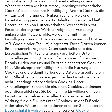
Technologien („Cookies“). Zur Bereitstellung unserer
Webseite setzen wir bestimmte „unbedingt erforderliche
Cookies" auch ohne Ihre Einwilligung. Andere Cookies, die
Informationen für Lieferanten
Produkte
wir zur Optimierung der Nutzerfreundlichkeit und
Kontakt
Bereitstellung personalisierter Inhalte nutzen, einschließlich
Karriere
Untersuchung von Nutzerverhalten, Werbeeffektivität,
Hinweisgebersystem
Personalisierung von Werbeanzeigen und Erstellung
umfassender Nutzerprofile, werden nur mit Ihrer
Einwilligung gesetzt. Cookies werden von uns und Dritten
(z.B. Google oder Tealium) eingesetzt. Diese Dritten können
Ihre personenbezogenen Daten auch außerhalb des
Europäischen Wirtschaftsraums verarbeiten. Unter
„Einstellungen" und „Cookie Informationen“ finden Sie
Details zu den von uns und Dritten eingesetzten Cookies.
Mit „Alle akzeptieren“ willigen Sie in die Nutzung aller
Cookies und die damit verbundene Datenverarbeitung ein.
Mit „Alle ablehnen“, verweigern Sie den Einsatz von allen
nicht unbedingt erforderlichen Cookies. Unter
„Einstellungen“ können Sie einzelnen Cookies zustimmen
AUSZEICHNUNGEN
oder diese ablehnen. Sie können Ihre Einwilligung in den
Einsatz von einzelnen oder allen Cookies jederzeit mit
Wirkung für die Zukunft unter “Cookies“ in der Fußzeile
widerrufen. Weitere Informationen erhalten Sie in unseren
Datenschutzhinweisen
sowie in unsereren
Cookie-